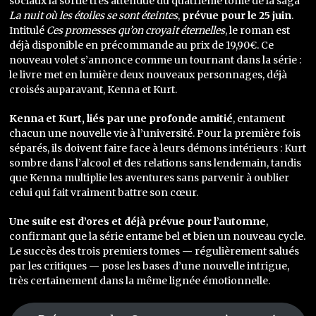
sociaux la sortie très attendue du quatrième tome de la saga
La nuit où les étoiles se sont éteintes
,
prévue pour le 25 juin
.
Intitulé
Ces promesses qu’on croyait éternelles
, le roman est
déjà disponible en précommande au prix de 19,90€. Ce
nouveau volet s’annonce comme un tournant dans la série :
le livre met en lumière deux nouveaux personnages, déjà
croisés auparavant, Kenna et Kurt.
Kenna et Kurt, liés par une profonde amitié
, entament
chacun une nouvelle vie à l’université. Pour la première fois
séparés, ils doivent faire face à leurs démons intérieurs : Kurt
sombre dans l’alcool et des relations sans lendemain, tandis
que Kenna multiplie les aventures sans parvenir à oublier
celui qui fait vraiment battre son cœur.
Une suite est d’ores et déjà prévue pour l’automne
,
confirmant que la série entame bel et bien un nouveau cycle.
Le succès des trois premiers tomes — régulièrement salués
par les critiques — pose les bases d’une nouvelle intrigue,
très certainement dans la même lignée émotionnelle.