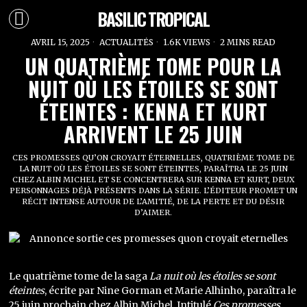
BASILIC TROPICAL
AVRIL 15, 2025
ACTUALITÉS
1.6K VIEWS
2 MINS READ
UN QUATRIÈME TOME POUR LA
NUIT OÙ LES ÉTOILES SE SONT
ÉTEINTES : KENNA ET KURT
ARRIVENT LE 25 JUIN
CES PROMESSES QU’ON CROYAIT ÉTERNELLES, QUATRIÈME TOME DE
LA NUIT OÙ LES ÉTOILES SE SONT ÉTEINTES, PARAÎTRA LE 25 JUIN
CHEZ ALBIN MICHEL ET SE CONCENTRERA SUR KENNA ET KURT, DEUX
PERSONNAGES DÉJÀ PRÉSENTS DANS LA SÉRIE. L’ÉDITEUR PROMET UN
RÉCIT INTENSE AUTOUR DE L’AMITIÉ, DE LA PERTE ET DU DÉSIR
D’AIMER.
Le quatrième tome de la saga
La nuit où les étoiles se sont
éteintes
, écrite par Nine Gorman et Marie Alhinho, paraîtra le
25 juin prochain chez Albin Michel. Intitulé
Ces promesses