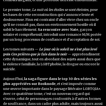
combats illégaux, et une profonde détresse émotionnelle.
Le premier tome,
La nuit où les étoiles se sont éteintes
, pose
les bases de cette reconstruction qui s’annonce lente et
douloureuse. Finn est contraint d’aller vivre chez un oncle
qu’il ne connaît pas, dans un environnement hostile où il
subit le harcèlement.
Sa rencontre avec Nate
, garçon
solaire et compréhensif, introduit une romance M/M portée
par un long processus de confiance et d’acceptation de soi.
Les tomes suivants —
Le jour où le soleil ne s’est plus levé
puis
Ces prières que je fais dans le noir
— approfondissent
cette dynamique, tout en abordant des sujets aussi durs que
la violence familiale, la LGBTphobie, la drogue ou encore le
suicide.
Aujourd’hui,
la saga figure dans le top 30 des séries les
plus appréciées sur Booknode
, et s’est imposée comme
une œuvre importante dans le paysage littéraire LGBTQIA+.
Avec ce quatrième tome, c’est un nouveau regard qui
s’ouvre, celui de personnages confrontés à d’autres formes
de souffrance, dans un cadre plus adulte, mais toujours aussi