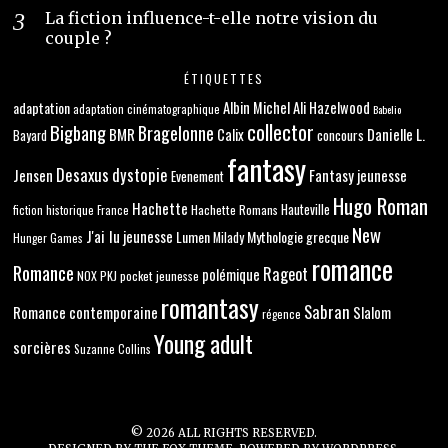
La fiction influence-t-elle notre vision du
couple ?
ÉTIQUETTES
adaptation
Albin Michel
Ali Hazelwood
adaptation cinématographique
Babelio
collector
Bigbang
Bragelonne
BMR
Danielle L.
Calix
concours
Bayard
fantasy
Desaxus
dystopie
Jensen
Fantasy jeunesse
Evenement
Hugo Roman
Hachette
Hachette Romans
Hauteville
fiction historique
France
New
J'ai lu
jeunesse
Lumen
Mythologie grecque
Milady
Hunger Games
romance
Romance
Rageot
polémique
NOX
PKJ
pocket jeunesse
romantasy
Sabran
Romance contemporaine
Slalom
régence
Young adult
sorcières
Suzanne Collins
©
2026
ALL RIGHTS RESERVED.