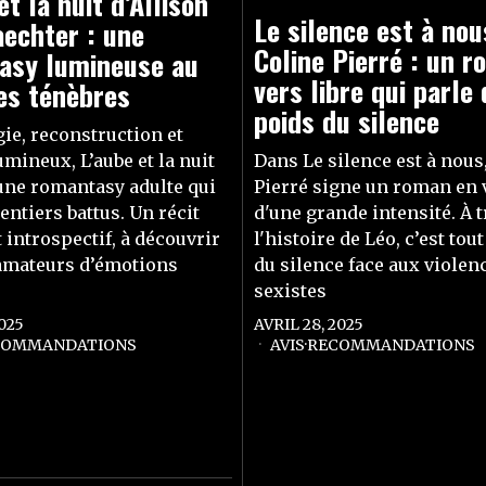
et la nuit d’Allison
Le silence est à nou
echter : une
Coline Pierré : un 
asy lumineuse au
vers libre qui parle
es ténèbres
poids du silence
ie, reconstruction et
umineux, L’aube et la nuit
Dans Le silence est à nous
ne romantasy adulte qui
Pierré signe un roman en v
entiers battus. Un récit
d'une grande intensité. À 
 introspectif, à découvrir
l'histoire de Léo, c’est tou
amateurs d’émotions
du silence face aux violen
sexistes
2025
AVRIL 28, 2025
COMMANDATIONS
AVIS
·
RECOMMANDATIONS