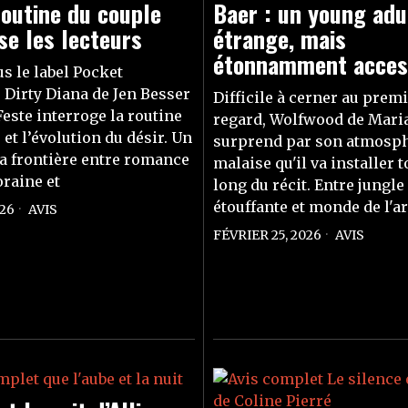
routine du couple
Baer : un young adu
ise les lecteurs
étrange, mais
étonnamment acces
us le label Pocket
Dirty Diana de Jen Besser
Difficile à cerner au prem
Feste interroge la routine
regard, Wolfwood de Mari
et l’évolution du désir. Un
surprend par son atmosphè
a frontière entre romance
malaise qu'il va installer t
raine et
long du récit. Entre jungle
étouffante et monde de l'ar
26
AVIS
FÉVRIER 25, 2026
AVIS