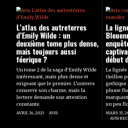
L’atlas des autreterres
La lign
d’Emily Wilde : un
Bleuenn
deuxième tome plus dense,
enquêt
mais toujours aussi
captiv
féerique ?
début di
Un tome 2 de la saga d'Emily Wilde
La lignée
intéressant, mais plus dense et
Guillou p
exigeant que le premier. L’univers
gothique 
conserve son charme, mais la
plume flu
lecture demande une attention
marquants
constante.
un peu flo
AVRIL 14, 2025
AVIS
MARS 31, 2
AVIS
·
RE