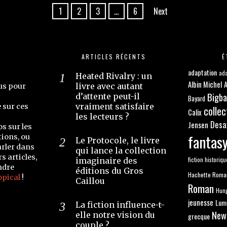
1
2
3
…
6
Next
ARTICLES RÉCENTS
É
adaptation
ada
Heated Rivalry : un
Albin Michel
A
livre avec autant
us pour
Bigb
d’attente peut-il
t
Bayard
vraiment satisfaire
e sur ces
collec
Calix
les lecteurs ?
Desa
Jensen
os sur les
fantas
ions, ou
Le Protocole, le livre
arler dans
qui lance la collection
s articles,
fiction historiqu
imaginaire des
ndre
éditions du Gros
Hachette Roma
opical
!
Caillou
Roman
Hun
jeunesse
Lum
La fiction influence-t-
New
elle notre vision du
grecque
couple ?