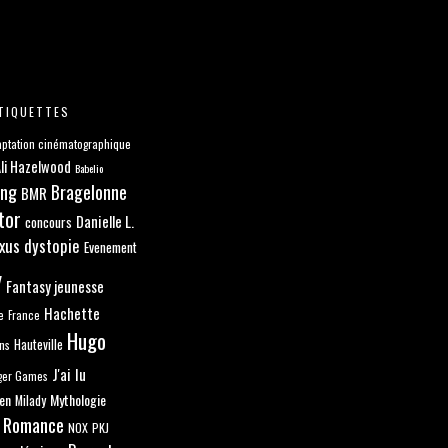
TIQUETTES
ptation cinématographique
li Hazelwood
Babelio
ang
Bragelonne
BMR
tor
Danielle L.
concours
xus
dystopie
Evenement
y
Fantasy jeunesse
Hachette
e
France
Hugo
ns
Hauteville
J'ai lu
ger Games
en
Mythologie
Milady
 Romance
NOX
PKJ