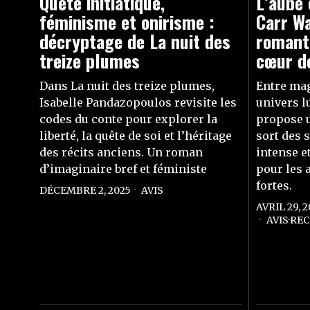
Quête initiatique,
L’aube 
féminisme et onirisme :
Carr Wa
décryptage de La nuit des
romant
treize plumes
cœur d
Dans La nuit des treize plumes,
Entre mag
Isabelle Pandazopoulos revisite les
univers l
codes du conte pour explorer la
propose u
liberté, la quête de soi et l’héritage
sort des s
des récits anciens. Un roman
intense et
d’imaginaire bref et féministe
pour les 
fortes.
DÉCEMBRE 2, 2025
AVIS
AVRIL 29, 
AVIS
·
RE