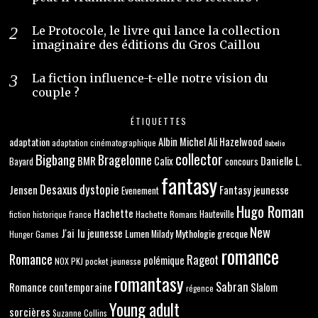
Le Protocole, le livre qui lance la collection
imaginaire des éditions du Gros Caillou
La fiction influence-t-elle notre vision du
couple ?
ÉTIQUETTES
adaptation
Albin Michel
Ali Hazelwood
adaptation cinématographique
Babelio
collector
Bigbang
Bragelonne
BMR
Danielle L.
Calix
concours
Bayard
fantasy
Desaxus
dystopie
Jensen
Fantasy jeunesse
Evenement
Hugo Roman
Hachette
Hachette Romans
Hauteville
fiction historique
France
New
J'ai lu
jeunesse
Lumen
Mythologie grecque
Milady
Hunger Games
romance
Romance
Rageot
polémique
NOX
PKJ
pocket jeunesse
romantasy
Sabran
Romance contemporaine
Slalom
régence
Young adult
sorcières
Suzanne Collins