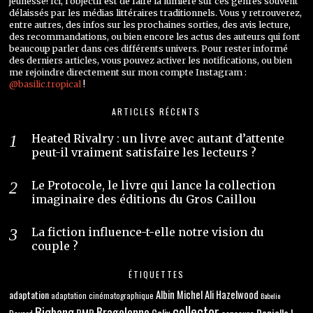
jeunesse! Ici, l’objectif est de faire la lumière sur ces genres souvent
délaissés par les médias littéraires traditionnels. Vous y retrouverez,
entre autres, des infos sur les prochaines sorties, des avis lecture,
des recommandations, ou bien encore les actus des auteurs qui font
beaucoup parler dans ces différents univers. Pour rester informé
des derniers articles, vous pouvez activer les notifications, ou bien
me rejoindre directement sur mon compte Instagram :
@basilic.tropical
!
ARTICLES RÉCENTS
Heated Rivalry : un livre avec autant d’attente
peut-il vraiment satisfaire les lecteurs ?
Le Protocole, le livre qui lance la collection
imaginaire des éditions du Gros Caillou
La fiction influence-t-elle notre vision du
couple ?
ÉTIQUETTES
adaptation
Albin Michel
Ali Hazelwood
adaptation cinématographique
Babelio
collector
Bigbang
Bragelonne
BMR
Danielle L.