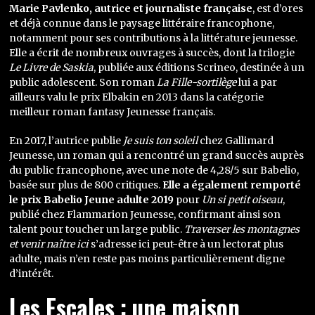
Marie Pavlenko, autrice et journaliste française
, est d’ores
et déjà connue dans le paysage littéraire francophone,
notamment pour ses contributions à la littérature jeunesse.
Elle a écrit de nombreux ouvrages à succès, dont la trilogie
Le Livre de Saskia
, publiée aux éditions Scrineo, destinée à un
public adolescent. Son roman
La Fille-sortilège
lui a par
ailleurs valu le prix Elbakin en 2013 dans la catégorie
meilleur roman fantasy Jeunesse français.
En 2017, l’autrice publie
Je suis ton soleil
chez Gallimard
Jeunesse, un roman qui a rencontré un grand succès auprès
du public francophone, avec une note de 4,28/5 sur Babelio,
basée sur plus de 800 critiques.
Elle a également remporté
le prix Babelio Jeune adulte 2019
pour
Un si petit oiseau
,
publié chez Flammarion Jeunesse, confirmant ainsi son
talent pour toucher un large public.
Traverser les montagnes
et venir naître ici
s’adresse ici peut-être à un lectorat plus
adulte, mais n’en reste pas moins particulièrement digne
d’intérêt.
Les Escales : une maison