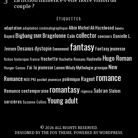
La fiction influence-t-elle notre vision du
couple ?
ÉTIQUETTES
adaptation
Albin Michel
Ali Hazelwood
adaptation cinématographique
Babelio
collector
Bigbang
Bragelonne
BMR
Danielle L.
Calix
concours
Bayard
fantasy
Desaxus
dystopie
Jensen
Fantasy jeunesse
Evenement
Hugo Roman
Hachette
Hachette Romans
Hauteville
fiction historique
France
New
J'ai lu
jeunesse
Lumen
Mythologie grecque
Milady
Hunger Games
romance
Romance
Rageot
polémique
NOX
PKJ
pocket jeunesse
romantasy
Sabran
Romance contemporaine
Slalom
régence
Young adult
sorcières
Suzanne Collins
©
2026
ALL RIGHTS RESERVED.
DESIGNED BY
THE FOX THEME
. POWERED BY WORDPRESS.