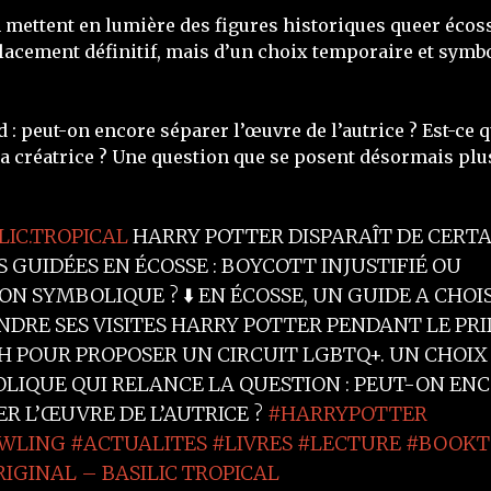
mettent en lumière des figures historiques queer écoss
cement définitif, mais d’un choix temporaire et symbol
d : peut-on encore séparer l’œuvre de l’autrice ? Est-ce
a créatrice ? Une question que se posent désormais plusi
LIC.TROPICAL
HARRY POTTER DISPARAÎT DE CERTA
S GUIDÉES EN ÉCOSSE : BOYCOTT INJUSTIFIÉ OU
ON SYMBOLIQUE ? ⬇️ EN ÉCOSSE, UN GUIDE A CHOIS
NDRE SES VISITES HARRY POTTER PENDANT LE PRI
 POUR PROPOSER UN CIRCUIT LGBTQ+. UN CHOIX
LIQUE QUI RELANCE LA QUESTION : PEUT-ON EN
ER L’ŒUVRE DE L’AUTRICE ?
#HARRYPOTTER
WLING
#ACTUALITES
#LIVRES
#LECTURE
#BOOKT
RIGINAL – BASILIC TROPICAL