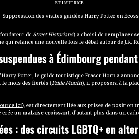
ET L’AUTRICE.
(fondateur de
Street Historians
) a choisi de
remplacer se
 qui relance une nouvelle fois le débat autour de J.K. R
r suspendues à Édimbourg pendant
’Harry Potter, le guide touristique Fraser Horn a annon
le mois des fiertés (
Pride Month
), il proposera à la pl
ource ici
), est directement liée aux prises de position t
e crée u
n malaise croissant
, d’autant plus dans un cadr
ées : des circuits LGBTQ+ en alter