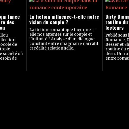
 qui lance
La fiction influence-t-elle notre
Dirty Dian
ire des
vision du couple ?
routine du 
lou
lecteurs
La fiction romantique façonne-t-
elle nos attentes sur le couple et
llou
Publié sous 
l’intimité ? Analyse d’un dialogue
llection
Romance, Di
constant entre imaginaire narratif
tocole de
Besser et S
et réalité relationnelle.
topie
routine du c
e société où
désir. Un ro
besoin de
entre roma