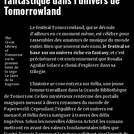
Tomorrowland
Le festival Tomorrowland, qui se déroule
d’ailleurs en ce moment même, est célèbre pour
The
rassembler des amateurs de musique du monde
Great
entier. Bien que souvent méconnu,
le festival se
Library
of
base sur un univers riche en fantasy
, et c’est
Tomorrow
précisément cet environnement que Rosalia
est la
premier
Aguilar Solace a choisi d’explorer dans sa
tome de
trilogie.
la sage
Le Livre
de la
L’histoire se concentrera sur Hélia, une jeune
Sagesse.
femme travaillant dans la Grande Bibliothèque
de Tomorrow. Ce lieu mystérieux renferme des portails
magiques menant à divers royaumes du monde de
Paperworld. Cependant, l’équilibre de cet univers est
menacé, et Hélia devra naviguer à travers des défis
imprévus. Selon les nouvelles éditions ActuSF, les romans
mettront en avant des valeurs fondamentales telles que