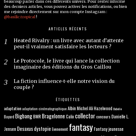
beaucoup parler dans ces différents univers. Pour rester informé
des derniers articles, vous pouvez activer les notifications, ou bien
me rejoindre directement sur mon compte Instagram :
@basilic.tropical
!
ARTICLES RÉCENTS
Heated Rivalry : un livre avec autant d’attente
peut-il vraiment satisfaire les lecteurs ?
Le Protocole, le livre qui lance la collection
imaginaire des éditions du Gros Caillou
La fiction influence-t-elle notre vision du
couple ?
ÉTIQUETTES
adaptation
Albin Michel
Ali Hazelwood
adaptation cinématographique
Babelio
collector
Bigbang
Bragelonne
BMR
Danielle L.
Calix
concours
Bayard
fantasy
Desaxus
dystopie
Jensen
Fantasy jeunesse
Evenement