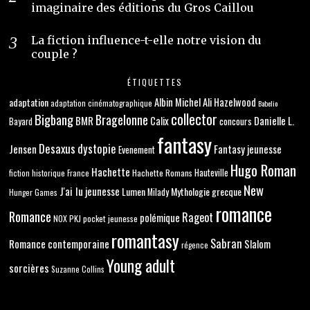
imaginaire des éditions du Gros Caillou
La fiction influence-t-elle notre vision du
couple ?
ÉTIQUETTES
adaptation
Albin Michel
Ali Hazelwood
adaptation cinématographique
Babelio
collector
Bigbang
Bragelonne
BMR
Danielle L.
Calix
concours
Bayard
fantasy
Desaxus
dystopie
Jensen
Fantasy jeunesse
Evenement
Hugo Roman
Hachette
Hachette Romans
Hauteville
fiction historique
France
New
J'ai lu
jeunesse
Lumen
Mythologie grecque
Milady
Hunger Games
romance
Romance
Rageot
polémique
NOX
PKJ
pocket jeunesse
romantasy
Sabran
Romance contemporaine
Slalom
régence
Young adult
sorcières
Suzanne Collins