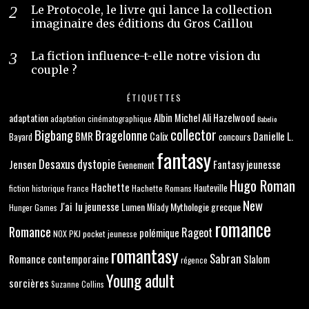
Le Protocole, le livre qui lance la collection
imaginaire des éditions du Gros Caillou
La fiction influence-t-elle notre vision du
couple ?
ÉTIQUETTES
adaptation
Albin Michel
Ali Hazelwood
adaptation cinématographique
Babelio
collector
Bigbang
Bragelonne
BMR
Danielle L.
Calix
concours
Bayard
fantasy
Desaxus
dystopie
Jensen
Fantasy jeunesse
Evenement
Hugo Roman
Hachette
Hachette Romans
Hauteville
fiction historique
France
New
J'ai lu
jeunesse
Lumen
Mythologie grecque
Milady
Hunger Games
romance
Romance
Rageot
polémique
NOX
PKJ
pocket jeunesse
romantasy
Sabran
Romance contemporaine
Slalom
régence
Young adult
sorcières
Suzanne Collins