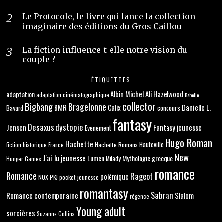
Le Protocole, le livre qui lance la collection
imaginaire des éditions du Gros Caillou
La fiction influence-t-elle notre vision du
couple ?
ÉTIQUETTES
adaptation
Albin Michel
Ali Hazelwood
adaptation cinématographique
Babelio
collector
Bigbang
Bragelonne
BMR
Danielle L.
Calix
concours
Bayard
fantasy
Desaxus
dystopie
Jensen
Fantasy jeunesse
Evenement
Hugo Roman
Hachette
Hachette Romans
Hauteville
fiction historique
France
New
J'ai lu
jeunesse
Lumen
Mythologie grecque
Milady
Hunger Games
romance
Romance
Rageot
polémique
NOX
PKJ
pocket jeunesse
romantasy
Sabran
Romance contemporaine
Slalom
régence
Young adult
sorcières
Suzanne Collins