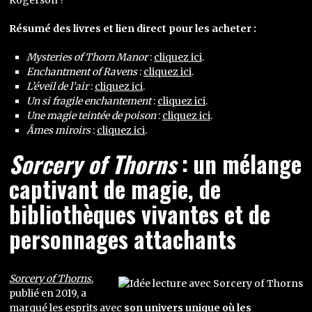
Rogerson ?
Résumé des livres et lien direct pour les acheter :
Mysteries of Thorn Manor
:
cliquez ici
.
Enchantment of Ravens
:
cliquez ici
.
L’éveil de l’air
:
cliquez ici
.
Un si fragile enchantement
:
cliquez ici
.
Une magie teintée de poison
:
cliquez ici
.
Âmes miroirs
:
cliquez ici
.
Sorcery of Thorns
: un mélange
captivant de magie, de
bibliothèques vivantes et de
personnages attachants
Sorcery of Thorns
,
publié en 2019, a
marqué les esprits avec
son univers unique où les