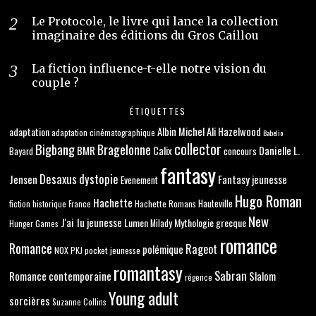
Le Protocole, le livre qui lance la collection
imaginaire des éditions du Gros Caillou
La fiction influence-t-elle notre vision du
couple ?
ÉTIQUETTES
adaptation
Albin Michel
Ali Hazelwood
adaptation cinématographique
Babelio
collector
Bigbang
Bragelonne
BMR
Danielle L.
Calix
concours
Bayard
fantasy
Desaxus
dystopie
Jensen
Fantasy jeunesse
Evenement
Hugo Roman
Hachette
Hachette Romans
Hauteville
fiction historique
France
New
J'ai lu
jeunesse
Lumen
Mythologie grecque
Milady
Hunger Games
romance
Romance
Rageot
polémique
NOX
PKJ
pocket jeunesse
romantasy
Sabran
Romance contemporaine
Slalom
régence
Young adult
sorcières
Suzanne Collins