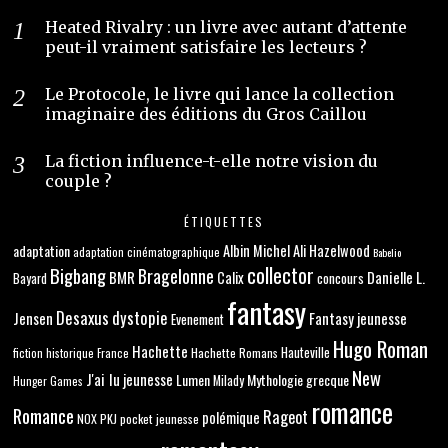
Heated Rivalry : un livre avec autant d’attente
peut-il vraiment satisfaire les lecteurs ?
Le Protocole, le livre qui lance la collection
imaginaire des éditions du Gros Caillou
La fiction influence-t-elle notre vision du
couple ?
ÉTIQUETTES
adaptation
Albin Michel
Ali Hazelwood
adaptation cinématographique
Babelio
collector
Bigbang
Bragelonne
BMR
Danielle L.
Calix
concours
Bayard
fantasy
Desaxus
dystopie
Jensen
Fantasy jeunesse
Evenement
Hugo Roman
Hachette
Hachette Romans
Hauteville
fiction historique
France
New
J'ai lu
jeunesse
Lumen
Mythologie grecque
Milady
Hunger Games
romance
Romance
Rageot
polémique
NOX
PKJ
pocket jeunesse