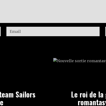
team Sailors
Le roi de la
re
romantasy