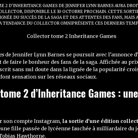
E 2 D'INHERITANCE GAMES DE JENNIFER LYNN BARNES AURA DROI
OLLECTOR, DISPONIBLE LE 10 OCTOBRE PROCHAIN. CETTE SORTIE
IGNÉE DU SUCCÈS DE LA SAGA ET DES ATTENTES DES FANS, MAIS 
A TENDANCE DU COLLECTOR OMNIPRÉSENTE CES DERNIERS TEMP
es
de Jennifer Lynn Barnes se poursuit avec l’annonce d’
de faire le bonheur des fans de la saga. Affichée au prix
it sans nul doute dans la lignée de la popularité crois
i font sensation sur les réseaux sociaux.
e tome 2 d’Inheritance Games : un
sur son compte Instagram,
la sortie d’une édition collec
une fille passée de lycéenne fauchée à milliardaire du j
 Tobias Hawthorne.