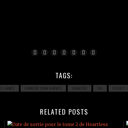
TAGS:
CE GAMES
JENNIFER LYNN BARNES
JEUNESSE
PKJ
POCKET 
RELATED POSTS