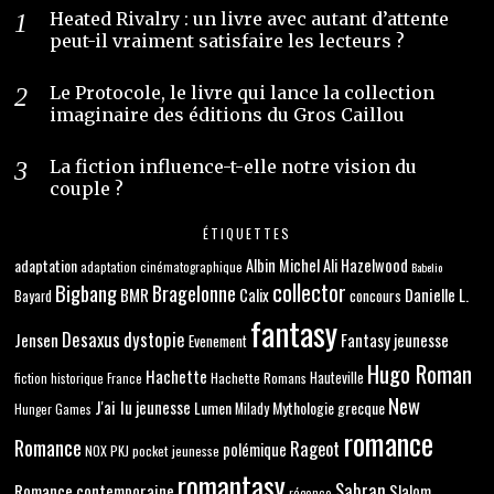
Heated Rivalry : un livre avec autant d’attente
peut-il vraiment satisfaire les lecteurs ?
Le Protocole, le livre qui lance la collection
imaginaire des éditions du Gros Caillou
La fiction influence-t-elle notre vision du
couple ?
ÉTIQUETTES
adaptation
Albin Michel
Ali Hazelwood
adaptation cinématographique
Babelio
collector
Bigbang
Bragelonne
BMR
Danielle L.
Calix
concours
Bayard
fantasy
Desaxus
dystopie
Jensen
Fantasy jeunesse
Evenement
Hugo Roman
Hachette
Hachette Romans
Hauteville
fiction historique
France
New
J'ai lu
jeunesse
Lumen
Mythologie grecque
Milady
Hunger Games
romance
Romance
Rageot
polémique
NOX
PKJ
pocket jeunesse
romantasy
Sabran
Romance contemporaine
Slalom
régence