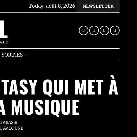
Today:
août 8, 2026
NEWSLETTER
L
RALE
SORTIES
NTASY QUI MET À
LA MUSIQUE
H ABASSI
, AVEC UNE
.