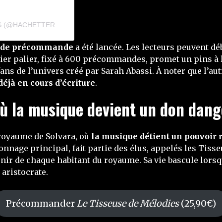
UNE PUBLICATION PARTAGÉE PAR HACHETTE ROMANS (@HACHETTEROMANS)
 de précommande
a été lancée. Les lecteurs peuvent dé
r palier, fixé à 600 précommandes, promet un pins à l’e
ns de l’univers créé par Sarah Abassi. À noter que l’aut
 déjà en cours d’écriture
.
où la musique devient un don dan
royaume de Solvara, où
la musique détient un pouvoir 
onnage principal, fait partie des élus, appelés les Tiss
enir de chaque habitant du royaume. Sa vie bascule lorsq
 aristocrate.
Précommander
Le Tisseuse de Mélodies
(25,90€)