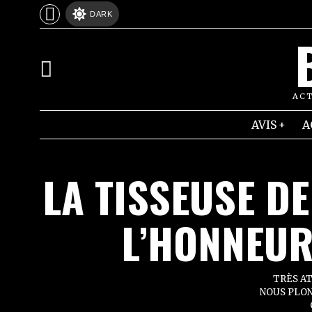
DARK
ACT
AVIS
A
LA TISSEUSE DE
L’HONNEUR
TRÈS AT
NOUS PLON