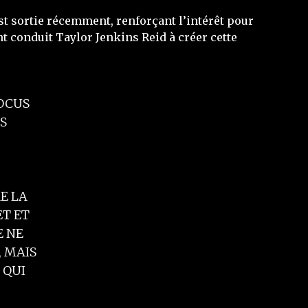
st sortie récemment, renforçant l’intérêt pour
t conduit Taylor Jenkins Reid à créer cette
FOCUS
S
E LA
ET ET
E NE
, MAIS
 QUI