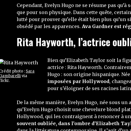
Cependant, Evelyn Hugo ne se résume pas qu’à se
que pour son physique. Dans cette quête, certai
lutté pour prouver qu’elle était bien plus qu’u
obsédé par les apparences.
Ava Gardner est rég
Rita Hayworth, l’actrice oubl
Bien qu’Elizabeth Taylor soit la fi
actrice : Rita Hayworth. Contraire
Crédit photo :
Sara
Hugo : son origine hispanique. Né
Gambarelli
via
flickr.
imposées par Hollywood
, changea
pour s’éloigner de ses racines latin
De la même manière, Evelyn Hugo, née sous un au
qu’Evelyn Hugo choisit une chevelure blond plat
Hollywood, qui les contraignent à renoncer à une
souvent oubliée, dans l’ombre d’Elizabeth Tay
dans la littérature contemporaine. Il s’agit d’u