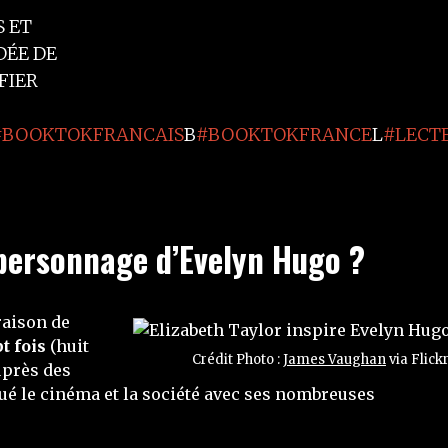
 ET
DÉE DE
FIER
#BOOKTOKFRANCAIS
B
#BOOKTOKFRANCE
L
#LECT
e personnage d’Evelyn Hugo ?
raison de
t fois
(huit
Crédit Photo :
James Vaughan
via Flickr
uprès des
qué le cinéma et la société avec ses nombreuses