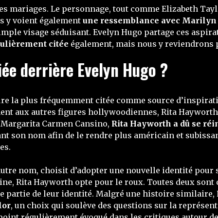
s mariages. Le personnage, tout comme Elizabeth Taylor
ns y voient également
une ressemblance avec Marily
n simple visage séduisant. Evelyn Hugo partage ces aspi
ulièrement citée
également, mais nous y reviendrons pl
iée derrière Evelyn Hugo ?
gure la plus fréquemment citée comme source d’inspiratio
ment aux autres figures hollywoodiennes, Rita Haywort
e Margarita Carmen Cansino,
Rita Hayworth a dû se ré
nt son nom afin de le rendre plus américain et subissa
es.
tre nom, choisit d’adopter une nouvelle identité pour s
ine, Rita Hayworth opte pour le roux. Toutes deux sont 
 partie de leur identité. Malgré une histoire similaire,
lor
, un choix qui soulève des questions sur la représe
n point régulièrement évoqué dans les critiques autour d