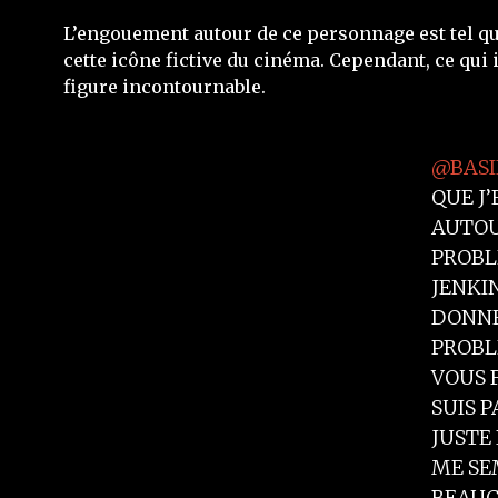
L’engouement autour de ce personnage est tel qu
cette icône fictive du cinéma. Cependant, ce qui 
figure incontournable.
@BASI
QUE J’
AUTOU
PROBL
JENKIN
DONNE
PROBL
VOUS F
SUIS P
JUSTE
ME SE
BEAUC