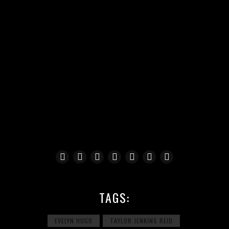
TAGS:
EVELYN HUGO
TAYLOR JENKINS REID