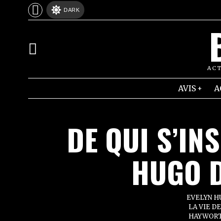
DARK
ACT
AVIS
A
DE QUI S’IN
HUGO D
EVELYN H
LA VIE D
HAYWORTH