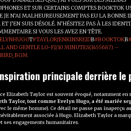
PHONES ET SUR CERTAINS COMPTES BOOKTOK US
E JE N’AI MALHEUREUSEMENT PAS EU LA BONNE I
ET J’EN SUIS DÉSOLÉ. N’HÉSITEZ PAS À LES IDENTI
MMENTAIRE SI VOUS LES AVEZ EN TÊTE.
ELYNHUGO
T
#TAYLORJENKINSREID
B
#BOOKTOK
B
LL AND GENTLE LO-FI/10 MINUTES(1455687) –
BIRD_BGM
’inspiration principale derrière l
rice Elizabeth Taylor est souvent évoqué, notamment en 
eth Taylor, tout comme Evelyn Hugo, a été mariée sep
 avec le même homme). Ce détail ne passe pas inaperçu a
 inévitablement associée à Hugo. Elizabeth Taylor a mar
 et ses engagements humanitaires.