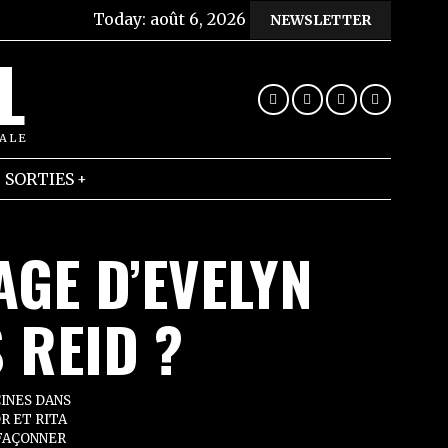
Today:
août 6, 2026
NEWSLETTER
L
RALE
SORTIES
AGE D’EVELYN
 REID ?
INES DANS
R ET RITA
 FAÇONNER