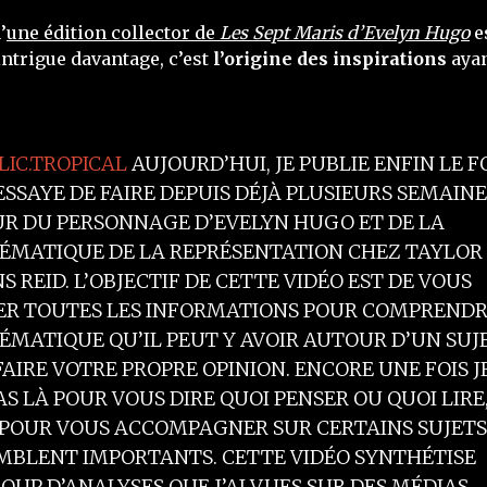
’
une édition collector de
Les Sept Maris d’Evelyn Hugo
e
intrigue davantage, c’est
l’origine des inspirations
ayan
LIC.TROPICAL
AUJOURD’HUI, JE PUBLIE ENFIN LE 
ESSAYE DE FAIRE DEPUIS DÉJÀ PLUSIEURS SEMAINE
R DU PERSONNAGE D’EVELYN HUGO ET DE LA
ÉMATIQUE DE LA REPRÉSENTATION CHEZ TAYLOR
S REID. L’OBJECTIF DE CETTE VIDÉO EST DE VOUS
R TOUTES LES INFORMATIONS POUR COMPRENDR
ÉMATIQUE QU’IL PEUT Y AVOIR AUTOUR D’UN SUJ
AIRE VOTRE PROPRE OPINION. ENCORE UNE FOIS J
AS LÀ POUR VOUS DIRE QUOI PENSER OU QUOI LIRE
 POUR VOUS ACCOMPAGNER SUR CERTAINS SUJETS
MBLENT IMPORTANTS. CETTE VIDÉO SYNTHÉTISE
OUP D’ANALYSES QUE J’AI VUES SUR DES MÉDIAS