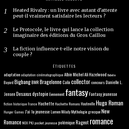
Heated Rivalry : un livre avec autant d’attente
peut-il vraiment satisfaire les lecteurs ?
Le Protocole, le livre qui lance la collection
imaginaire des éditions du Gros Caillou
La fiction influence-t-elle notre vision du
couple ?
ÉTIQUETTES
adaptation
Albin Michel
Ali Hazelwood
adaptation cinématographique
Babelio
collector
Bigbang
Bragelonne
BMR
Danielle L.
Calix
concours
Bayard
fantasy
Desaxus
dystopie
Jensen
Fantasy jeunesse
Evenement
Hugo Roman
Hachette
Hachette Romans
Hauteville
fiction historique
France
New
J'ai lu
jeunesse
Lumen
Mythologie grecque
Milady
Hunger Games
romance
Romance
Rageot
polémique
NOX
PKJ
pocket jeunesse