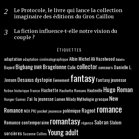
Le Protocole, le livre qui lance la collection
imaginaire des éditions du Gros Caillou
La fiction influence-t-elle notre vision du
couple ?
ÉTIQUETTES
adaptation
Albin Michel
Ali Hazelwood
adaptation cinématographique
Babelio
collector
Bigbang
Bragelonne
BMR
Danielle L.
Calix
concours
Bayard
fantasy
Desaxus
dystopie
Jensen
Fantasy jeunesse
Evenement
Hugo Roman
Hachette
Hachette Romans
Hauteville
fiction historique
France
New
J'ai lu
jeunesse
Lumen
Mythologie grecque
Milady
Hunger Games
romance
Romance
Rageot
polémique
NOX
PKJ
pocket jeunesse
romantasy
Sabran
Romance contemporaine
Slalom
régence
Young adult
sorcières
Suzanne Collins