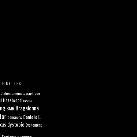
TIQUETTES
ptation cinématographique
li Hazelwood
Babelio
ang
Bragelonne
BMR
tor
Danielle L.
concours
xus
dystopie
Evenement
y
Fantasy jeunesse