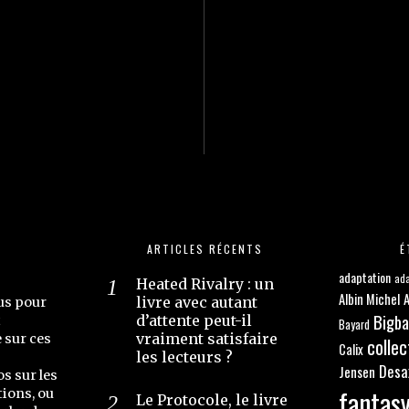
ARTICLES RÉCENTS
É
adaptation
ada
Heated Rivalry : un
Albin Michel
A
livre avec autant
us pour
Bigb
d’attente peut-il
t
Bayard
vraiment satisfaire
e sur ces
collec
Calix
les lecteurs ?
Desa
Jensen
os sur les
fantas
ions, ou
Le Protocole, le livre