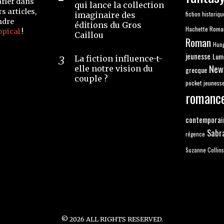
arler dans
qui lance la collection
s articles,
fiction historiqu
imaginaire des
ndre
éditions du Gros
Hachette Roma
opical
!
Caillou
Roman
Hun
jeunesse
Lum
La fiction influence-t-
New
elle notre vision du
grecque
couple ?
pocket jeuness
romanc
contemporai
Sabr
régence
Suzanne Collins
©
2026
ALL RIGHTS RESERVED.