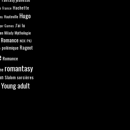
Hachette
e
France
Hugo
ns
Hauteville
J'ai lu
ger Games
en
Mythologie
Milady
 Romance
NOX
PKJ
Rageot
polémique
e
e
Romance
romantasy
ne
an
sorcières
Slalom
Young adult