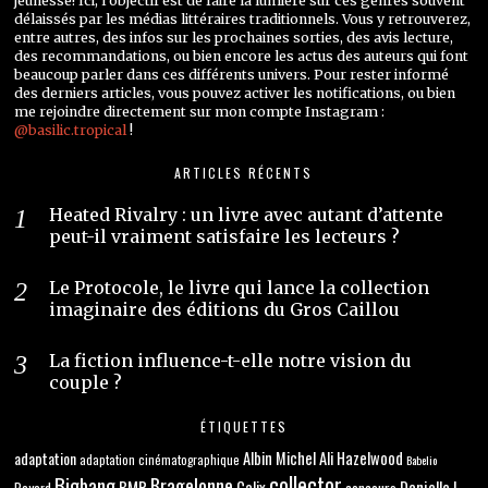
jeunesse! Ici, l’objectif est de faire la lumière sur ces genres souvent
délaissés par les médias littéraires traditionnels. Vous y retrouverez,
entre autres, des infos sur les prochaines sorties, des avis lecture,
des recommandations, ou bien encore les actus des auteurs qui font
beaucoup parler dans ces différents univers. Pour rester informé
des derniers articles, vous pouvez activer les notifications, ou bien
me rejoindre directement sur mon compte Instagram :
@basilic.tropical
!
ARTICLES RÉCENTS
Heated Rivalry : un livre avec autant d’attente
peut-il vraiment satisfaire les lecteurs ?
Le Protocole, le livre qui lance la collection
imaginaire des éditions du Gros Caillou
La fiction influence-t-elle notre vision du
couple ?
ÉTIQUETTES
adaptation
Albin Michel
Ali Hazelwood
adaptation cinématographique
Babelio
collector
Bigbang
Bragelonne
BMR
Danielle L.
Calix
concours