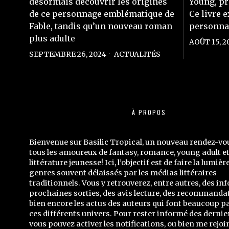
désormais découvrir les origines
Young, pr
de ce personnage emblématique de
Ce livre 
Fable, tandis qu’un nouveau roman
personnag
plus adulte
AOÛT 15, 2
SEPTEMBRE 26, 2024
ACTUALITÉS
À PROPOS
Bienvenue sur Basilic Tropical, un nouveau rendez-vo
tous les amoureux de fantasy, romance, young adult e
littérature jeunesse! Ici, l’objectif est de faire la lumièr
genres souvent délaissés par les médias littéraires
traditionnels. Vous y retrouverez, entre autres, des inf
prochaines sorties, des avis lecture, des recommandat
bien encore les actus des auteurs qui font beaucoup p
ces différents univers. Pour rester informé des dernier
vous pouvez activer les notifications, ou bien me rejoi