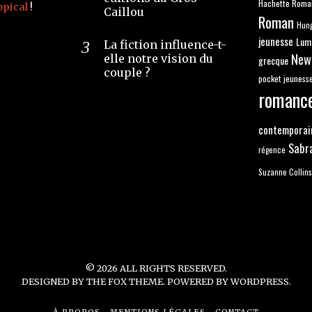
Hachette Roma
opical
!
Caillou
Roman
Hun
jeunesse
Lum
La fiction influence-t-
New
elle notre vision du
grecque
couple ?
pocket jeuness
romanc
contemporai
Sabr
régence
Suzanne Collins
©
2026
ALL RIGHTS RESERVED.
DESIGNED BY
THE FOX THEME
. POWERED BY WORDPRESS.