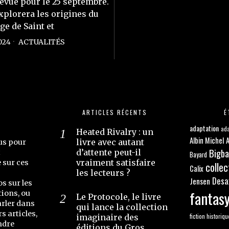
évue pour le 25 septembre.
explorera les origines du
e de Saint et
024
ACTUALITÉS
ARTICLES RÉCENTS
É
adaptation
ada
Heated Rivalry : un
Albin Michel
A
livre avec autant
us pour
Bigb
d’attente peut-il
t
Bayard
vraiment satisfaire
e sur ces
collec
Calix
les lecteurs ?
Desa
Jensen
os sur les
fantas
ions, ou
Le Protocole, le livre
arler dans
qui lance la collection
s articles,
fiction historiqu
imaginaire des
ndre
éditions du Gros