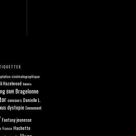
TIQUETTES
ptation cinématographique
li Hazelwood
Babelio
ang
Bragelonne
BMR
tor
Danielle L.
concours
xus
dystopie
Evenement
y
Fantasy jeunesse
Hachette
e
France