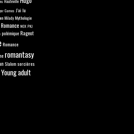
Hugo
ns
Hauteville
J'ai lu
ger Games
en
Mythologie
Milady
 Romance
NOX
PKJ
Rageot
polémique
e
e
Romance
romantasy
ne
an
sorcières
Slalom
Young adult