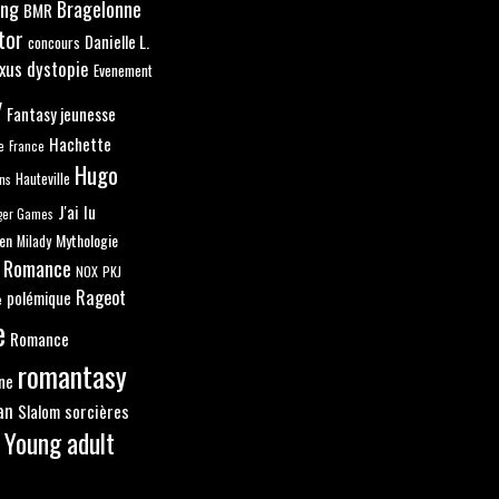
ang
Bragelonne
BMR
tor
Danielle L.
concours
xus
dystopie
Evenement
y
Fantasy jeunesse
Hachette
e
France
Hugo
ns
Hauteville
J'ai lu
ger Games
en
Mythologie
Milady
 Romance
NOX
PKJ
Rageot
polémique
e
e
Romance
romantasy
ne
an
sorcières
Slalom
Young adult