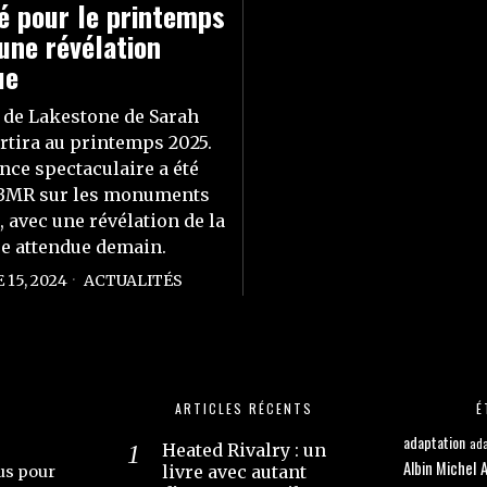
é pour le printemps
une révélation
ue
 de Lakestone de Sarah
rtira au printemps 2025.
ce spectaculaire a été
r BMR sur les monuments
, avec une révélation de la
e attendue demain.
15, 2024
ACTUALITÉS
ARTICLES RÉCENTS
É
adaptation
ada
Heated Rivalry : un
Albin Michel
A
livre avec autant
us pour