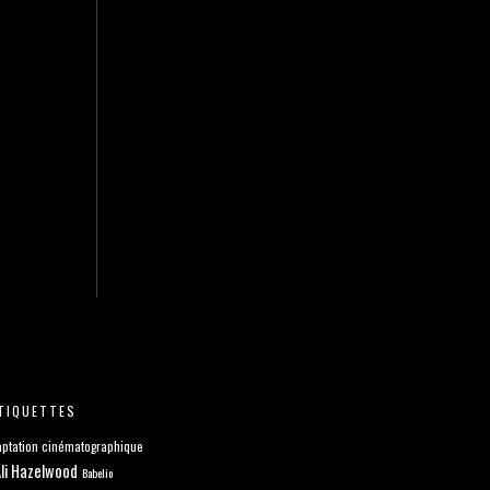
TIQUETTES
ptation cinématographique
li Hazelwood
Babelio