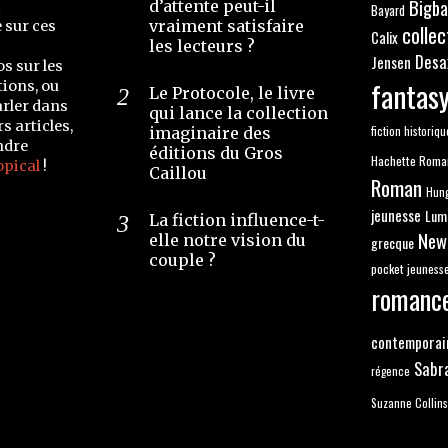
Bigb
d’attente peut-il
t
Bayard
vraiment satisfaire
e sur ces
collec
Calix
les lecteurs ?
Desa
Jensen
os sur les
fantas
ions, ou
Le Protocole, le livre
arler dans
qui lance la collection
s articles,
fiction historiqu
imaginaire des
ndre
éditions du Gros
Hachette Roma
opical
!
Caillou
Roman
Hun
jeunesse
Lum
La fiction influence-t-
New
elle notre vision du
grecque
couple ?
pocket jeuness
romanc
contemporai
Sabr
régence
Suzanne Collins