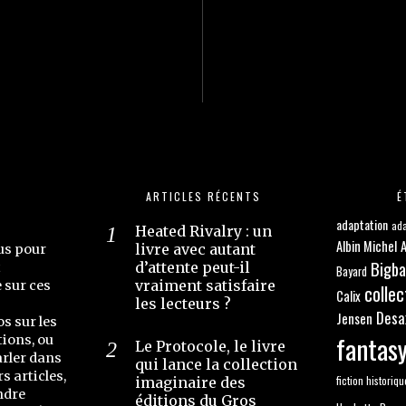
ARTICLES RÉCENTS
É
adaptation
ada
Heated Rivalry : un
Albin Michel
A
livre avec autant
us pour
Bigb
d’attente peut-il
t
Bayard
vraiment satisfaire
e sur ces
collec
Calix
les lecteurs ?
Desa
Jensen
os sur les
fantas
ions, ou
Le Protocole, le livre
arler dans
qui lance la collection
s articles,
fiction historiqu
imaginaire des
ndre
éditions du Gros