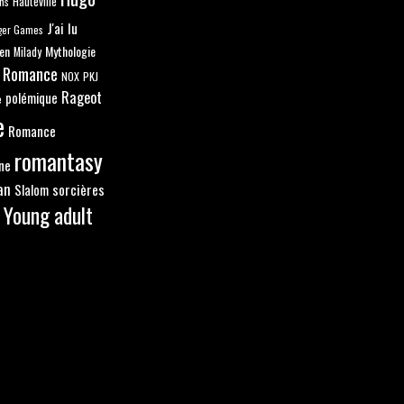
ns
Hauteville
J'ai lu
ger Games
en
Mythologie
Milady
 Romance
NOX
PKJ
Rageot
polémique
e
e
Romance
romantasy
ne
an
sorcières
Slalom
Young adult