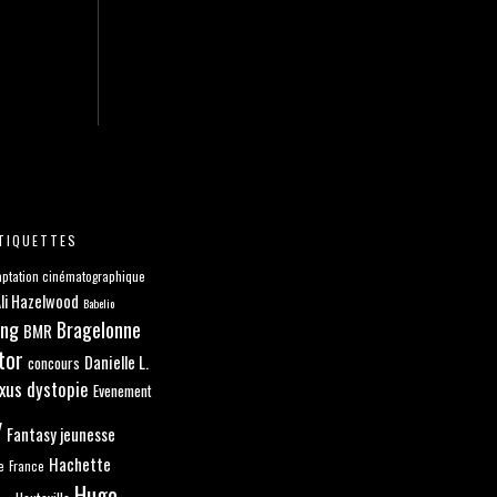
TIQUETTES
ptation cinématographique
li Hazelwood
Babelio
ang
Bragelonne
BMR
tor
Danielle L.
concours
xus
dystopie
Evenement
y
Fantasy jeunesse
Hachette
e
France
Hugo