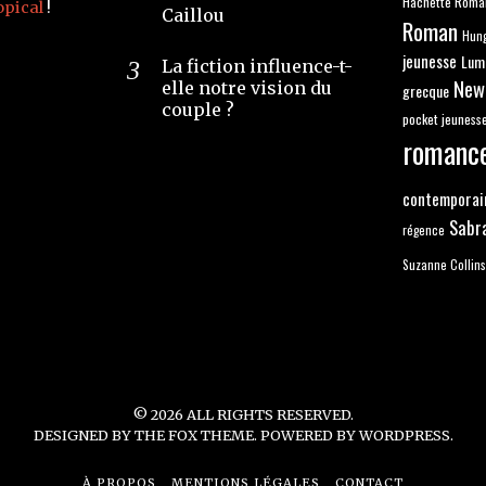
Hachette Roma
opical
!
Caillou
Roman
Hun
jeunesse
Lum
La fiction influence-t-
New
elle notre vision du
grecque
couple ?
pocket jeuness
romanc
contemporai
Sabr
régence
Suzanne Collins
©
2026
ALL RIGHTS RESERVED.
DESIGNED BY
THE FOX THEME
. POWERED BY WORDPRESS.
À PROPOS
MENTIONS LÉGALES
CONTACT