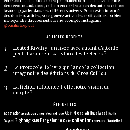
entre autres, des infos sur les prochaines sorties, des avis lecture,
des recommandations, ou bien encore les actus des auteurs qui font
beaucoup parler dans ces différents univers. Pour rester informé
des derniers articles, vous pouvez activer les notifications, ou bien
me rejoindre directement sur mon compte Instagram :
@basilic.tropical
!
ARTICLES RÉCENTS
Heated Rivalry : un livre avec autant d’attente
peut-il vraiment satisfaire les lecteurs ?
Le Protocole, le livre qui lance la collection
imaginaire des éditions du Gros Caillou
La fiction influence-t-elle notre vision du
couple ?
ÉTIQUETTES
adaptation
Albin Michel
Ali Hazelwood
adaptation cinématographique
Babelio
collector
Bigbang
Bragelonne
BMR
Danielle L.
Calix
concours
Bayard