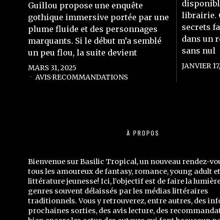
disponibl
Guillou propose une enquête
librairie.
gothique immersive portée par une
secrets f
plume fluide et des personnages
dans un r
marquants. Si le début m’a semblé
sans nul
un peu flou, la suite devient
JANVIER 17,
MARS 31, 2025
AVIS
·
RECOMMANDATIONS
À PROPOS
Bienvenue sur Basilic Tropical, un nouveau rendez-vo
tous les amoureux de fantasy, romance, young adult e
littérature jeunesse! Ici, l’objectif est de faire la lumièr
genres souvent délaissés par les médias littéraires
traditionnels. Vous y retrouverez, entre autres, des inf
prochaines sorties, des avis lecture, des recommandat