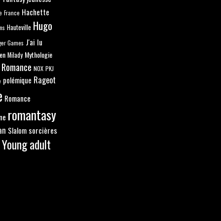
Hachette
e
France
Hugo
ns
Hauteville
J'ai lu
ger Games
en
Mythologie
Milady
 Romance
NOX
PKJ
Rageot
polémique
e
e
Romance
romantasy
ne
an
sorcières
Slalom
Young adult