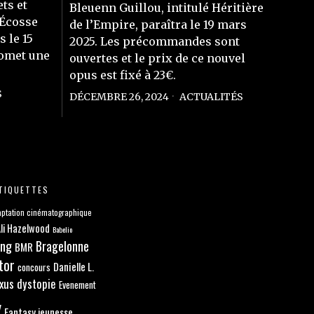
ts et
Bleuenn Guillou, intitulé Héritière
 Écosse
de l’Empire, paraîtra le 19 mars
 le 15
2025. Les précommandes sont
romet une
ouvertes et le prix de ce nouvel
opus est fixé à 23€.
S
DÉCEMBRE 26, 2024
ACTUALITÉS
TIQUETTES
ptation cinématographique
li Hazelwood
Babelio
ang
Bragelonne
BMR
tor
Danielle L.
concours
xus
dystopie
Evenement
y
Fantasy jeunesse